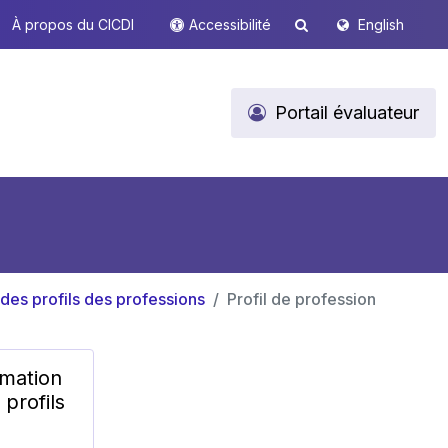
À propos du CICDI
Accessibilité
English
Portail évaluateur
 des profils des professions
Profil de profession
rmation
 profils