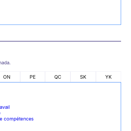
nada.
ON
PE
QC
SK
YK
avail
e
 de compétences