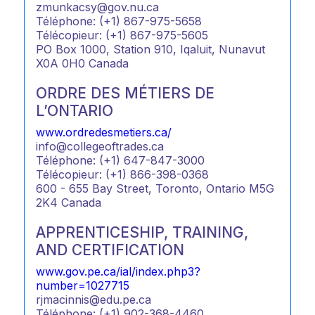
zmunkacsy@gov.nu.ca
Téléphone: (+1) 867-975-5658
Télécopieur: (+1) 867-975-5605
PO Box 1000, Station 910, Iqaluit, Nunavut
X0A 0H0 Canada
ORDRE DES MÉTIERS DE
L’ONTARIO
www.ordredesmetiers.ca/
info@collegeoftrades.ca
Téléphone: (+1) 647-847-3000
Télécopieur: (+1) 866-398-0368
600 - 655 Bay Street, Toronto, Ontario M5G
2K4 Canada
APPRENTICESHIP, TRAINING,
AND CERTIFICATION
www.gov.pe.ca/ial/index.php3?
number=1027715
rjmacinnis@edu.pe.ca
Téléphone: (+1) 902-368-4460