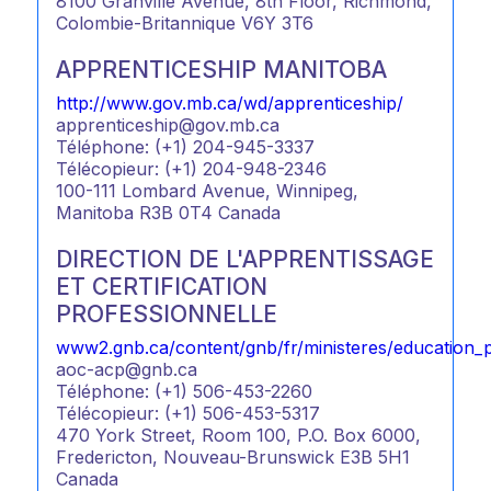
8100 Granville Avenue, 8th Floor, Richmond,
Colombie-Britannique V6Y 3T6
APPRENTICESHIP MANITOBA
http://www.gov.mb.ca/wd/apprenticeship/
apprenticeship@gov.mb.ca
Téléphone: (+1) 204-945-3337
Télécopieur: (+1) 204-948-2346
100-111 Lombard Avenue, Winnipeg,
Manitoba R3B 0T4 Canada
DIRECTION DE L'APPRENTISSAGE
ET CERTIFICATION
PROFESSIONNELLE
www2.gnb.ca/content/gnb/fr/ministeres/education_p
aoc-acp@gnb.ca
Téléphone: (+1) 506-453-2260
Télécopieur: (+1) 506-453-5317
470 York Street, Room 100, P.O. Box 6000,
Fredericton, Nouveau-Brunswick E3B 5H1
Canada