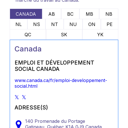
marché du travail au Canada.
CANADA
AB
BC
MB
NB
NL
NS
NT
NU
ON
PE
QC
SK
YK
Canada
EMPLOI ET DÉVELOPPEMENT
SOCIAL CANADA
www.canada.ca/fr/emploi-developpement-
social.html
ADRESSE(S)
140 Promenade du Portage
Gatineau,
Québec
K1A 0J9
Canada