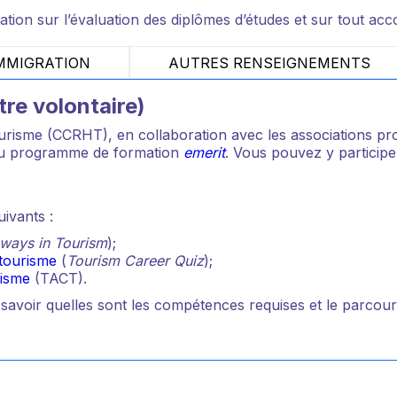
mation sur l’évaluation des diplômes d’études et sur tout acc
MMIGRATION
AUTRES RENSEIGNEMENTS
tre volontaire)
isme (CCRHT), en collaboration avec les associations prov
re du programme de formation
emerit
. Vous pouvez y participe
uivants :
ways in Tourism
);
 tourisme
(
Tourism Career Quiz
);
risme
(TACT).
 savoir quelles sont les compétences requises et le parcour