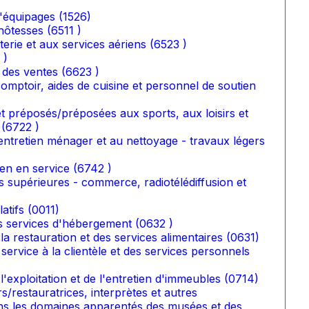
 d'équipages (1526)
hôtesses (6511 )
tterie et aux services aériens (6523 )
 )
 des ventes (6623 )
mptoir, aides de cuisine et personnel de soutien
t préposés/préposées aux sports, aux loisirs et
 (6722 )
ntretien ménager et au nettoyage - travaux légers
en en service (6742 )
 supérieures - commerce, radiotélédiffusion et
atifs (0011)
es services d'hébergement (0632 )
 la restauration et des services alimentaires (0631)
 service à la clientèle et des services personnels
 l'exploitation et de l'entretien d'immeubles (0714)
rs/restauratrices, interprètes et autres
dans les domaines apparentés des musées et des