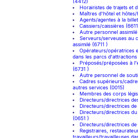
(4412)
Horairistes de trajets et
Maîtres d'hôtel et hôtes/
Agents/agentes à la bille
Caissiers/caissières (6611
Autre personnel assimilé
Serveurs/serveuses au co
assimilé (6711 )
Opérateurs/opératrices e
dans les parcs d'attractions
Préposés/préposées à l'e
(6731 )
Autre personnel de souti
Cadres supérieurs/cadres
autres services (0015)
Membres des corps législ
Directeurs/directrices d
Directeurs/directrices de
Directeurs/directrices du
(0651 )
Directeurs/directrices de
Registraires, restaurateu
travailleurs/travailleuses 