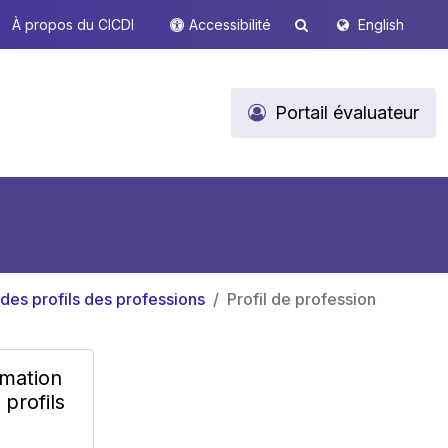
À propos du CICDI
Accessibilité
English
Portail évaluateur
 des profils des professions
Profil de profession
rmation
 profils