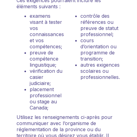
Ces exigences pourraient inclure les
éléments suivants :
examens
contrôle des
visant à tester
références ou
vos
preuve de statut
connaissances
professionnel;
et vos
cours
compétences;
d’orientation ou
preuve de
programme de
compétence
transition;
linguistique;
autres exigences
vérification du
scolaires ou
casier
professionnelles.
judiciaire;
placement
professionnel
ou stage au
Canada;
Utilisez les renseignements ci-après pour
communiquer avec l’organisme de
réglementation de la province ou du
territoire où vous désirez vous établir. Il