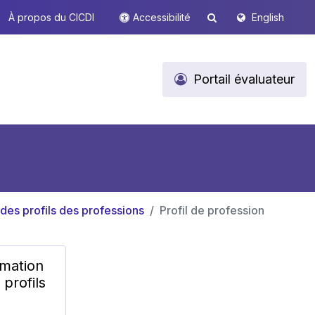
À propos du CICDI
Accessibilité
English
Portail évaluateur
 des profils des professions
Profil de profession
rmation
 profils