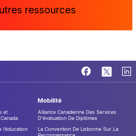
utres ressources
mobilité
s et
Alliance Canadienne Des Services
u Canada
D'évaluation De Diplômes
 l’éducation
La Convention De Lisbonne Sur La
Reconnaissance