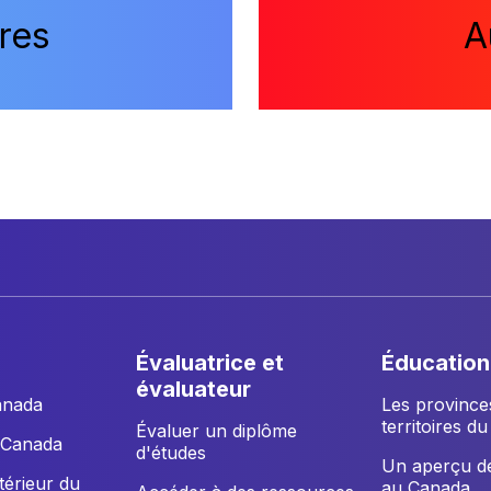
res
A
évaluatrice et
éducation
évaluateur
anada
Les province
territoires d
Évaluer un diplôme
u Canada
d'études
Un aperçu de
xtérieur du
au Canada