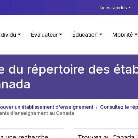
Liens rapides
ndividu
Évaluateur
Éducation
Mobilité
e du répertoire des éta
anada
rouver un établissement d'enseignement
Consultez le ré
ements d'enseignement au Canada
ez une recherche
Trouvez au Canada 