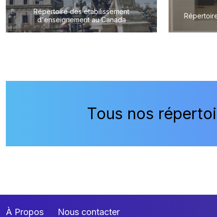
Répertoire des étabilissement
Répertoire
d'enseignement au Canada
Tous nos répertoi
À Propos
Nous contacter