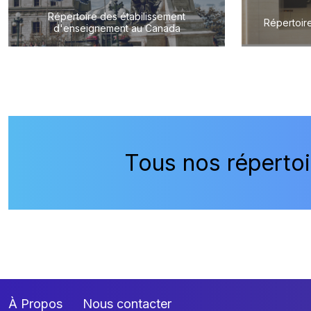
Répertoire des étabilissement
Répertoire
d'enseignement au Canada
Tous nos répertoi
À Propos
Nous contacter