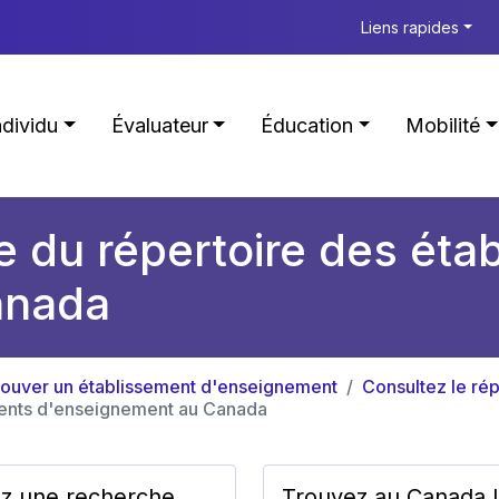
Liens rapides
ndividu
Évaluateur
Éducation
Mobilité
e du répertoire des éta
anada
rouver un établissement d'enseignement
Consultez le ré
ements d'enseignement au Canada
ez une recherche
Trouvez au Canada 