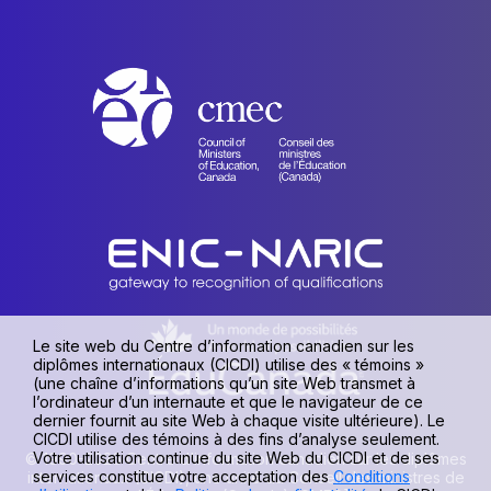
Le site web du Centre d’information canadien sur les
diplômes internationaux (CICDI) utilise des « témoins »
(une chaîne d’informations qu’un site Web transmet à
l’ordinateur d’un internaute et que le navigateur de ce
dernier fournit au site Web à chaque visite ultérieure). Le
CICDI utilise des témoins à des fins d’analyse seulement.
Votre utilisation continue du site Web du CICDI et de ses
© 1990-2026 Centre d’information canadien sur les diplômes
services constitue votre acceptation des
Conditions
internationaux (CICDI), une unité du Conseil des ministres de