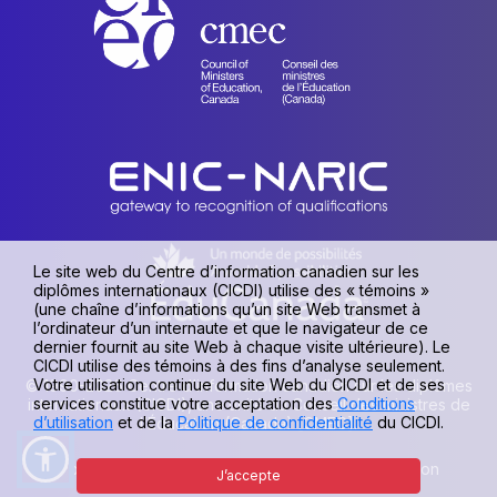
Le site web du Centre d’information canadien sur les
diplômes internationaux (CICDI) utilise des « témoins »
(une chaîne d’informations qu’un site Web transmet à
l’ordinateur d’un internaute et que le navigateur de ce
dernier fournit au site Web à chaque visite ultérieure). Le
CICDI utilise des témoins à des fins d’analyse seulement.
Votre utilisation continue du site Web du CICDI et de ses
© 1990-2026 Centre d’information canadien sur les diplômes
services constitue votre acceptation des
Conditions
internationaux (CICDI), une unité du Conseil des ministres de
d’utilisation
et de la
Politique de confidentialité
du CICDI.
l’Éducation (Canada) [CMEC].
Politique de confidentialité
|
Conditions d’utilisation
J’accepte